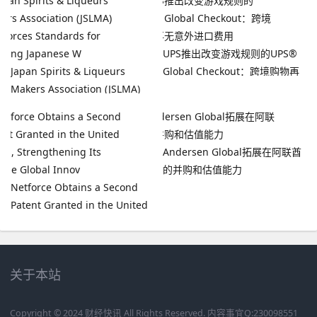
业！
UPS推出改变游戏规则的UPS®
Japan Spirits & Liqueurs
Global Checkout：跨境购物再
Makers Association (JSLMA)
无意外进口费用
Reinforces Standards for
Labeling Japanese W
Andersen Global拓展在阿联酋
的并购和估值能力
Netforce Obtains a Second
Patent Granted in the United
States, Strengthening Its
Unique Global Innov
关于本站
Copyright © 2024 财经快讯 All Rights Reserved. 内容事宜Q:230098551