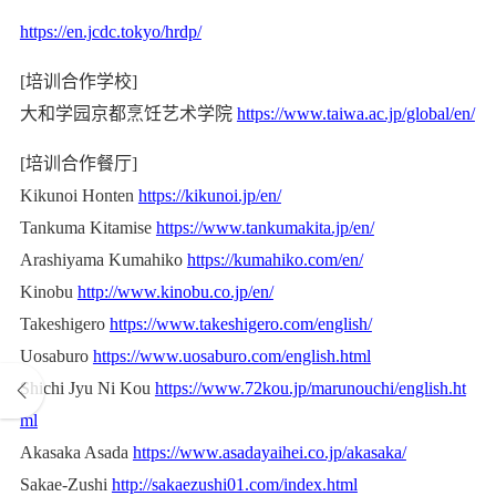
https://en.jcdc.tokyo/hrdp/
[培训合作学校]
大和学园京都烹饪艺术学院
https://www.taiwa.ac.jp/global/en/
[培训合作餐厅]
Kikunoi Honten
https://kikunoi.jp/en/
Tankuma Kitamise
https://www.tankumakita.jp/en/
Arashiyama Kumahiko
https://kumahiko.com/en/
Kinobu
http://www.kinobu.co.jp/en/
Takeshigero
https://www.takeshigero.com/english/
Uosaburo
https://www.uosaburo.com/english.html
Shichi Jyu Ni Kou
https://www.72kou.jp/marunouchi/english.ht
ml
Akasaka Asada
https://www.asadayaihei.co.jp/akasaka/
Sakae-Zushi
http://sakaezushi01.com/index.html