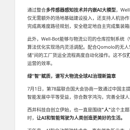
通过整合
多传感器感知技术并内嵌
AI大模型
，We
仅无需额外的场地基础建设投入，还支持人机协作
完成高难度路径规划，安全稳定地自主完成集装箱
此外，Well-Bot能够与物流公司的仓库控制系
算法优化实现场内灵活调配。配合Qomolo的无人驾驶
储"间的工厂货运全流程高度自动化操作。这不仅
运营的效率。
绿"智"赋质，谱写大物流全球
AI治理新篇章
7月1日，第78届联合国大会协商一致通过中国主
智能发展中平等受益，弥合数字鸿沟，完善全球人工
西井科技自创立伊始，也一直是围绕
"人"
这个主题
时，
让
AI和智能驾驶为人类创造更美好的生活。