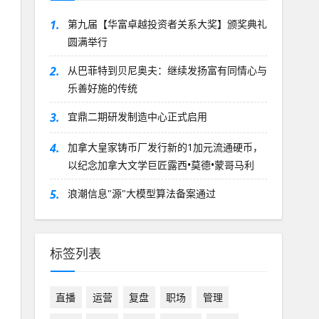
1.
第九届【华富卓越投资者关系大奖】颁奖典礼
圆满举行
2.
从巴菲特到贝尼奥夫：继续发扬富有同情心与
乐善好施的传统
3.
宜鼎二期研发制造中心正式启用
4.
加拿大皇家铸币厂发行新的1加元流通硬币，
以纪念加拿大文学巨匠露西•莫德•蒙哥马利
5.
浪潮信息"源"大模型算法备案通过
标签列表
直播
运营
复盘
职场
管理