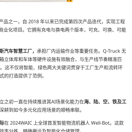
驶系列产品之一，自 2018 年以来已完成第四次产品迭代，实现工程
地商业化项目。它拥有充电与换电两个版本，可充、可换、可能
斯汽车智慧工厂，
承担厂内运输作业等重要任务。Q-Truck 无
箱立体库和车体等硬件设施有效融合，与生产线节奏精准匹
业。这不仅将智能、绿色两大关键词贯穿于工厂生产和流转环
式的打造提供了范例。
立之初一直在持续推进其AI场景化能力在
海、陆、空、铁及工
深耕到如今多元化应用场景的顺畅串联。
际
在 2024WAIC 上全球首发智能物流机器人 Well-Bot。这款
效率分拣、精确搬运及智能化仓储管理。