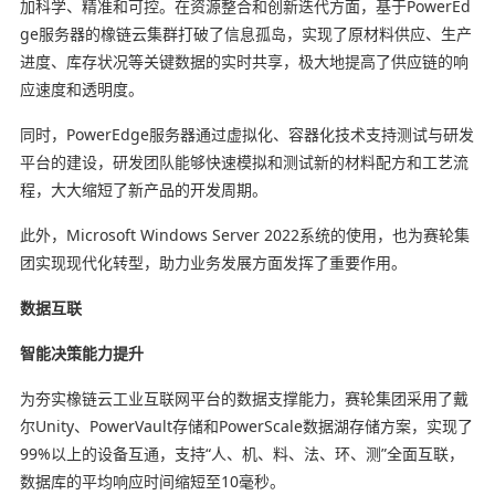
加科学、精准和可控。在资源整合和创新迭代方面，基于PowerEd
ge服务器的橡链云集群打破了信息孤岛，实现了原材料供应、生产
进度、库存状况等关键数据的实时共享，极大地提高了供应链的响
应速度和透明度。
同时，PowerEdge服务器通过虚拟化、容器化技术支持测试与研发
平台的建设，研发团队能够快速模拟和测试新的材料配方和工艺流
程，大大缩短了新产品的开发周期。
此外，Microsoft Windows Server 2022系统的使用，也为赛轮集
团实现现代化转型，助力业务发展方面发挥了重要作用。
数据互联
智能决策能力提升
为夯实橡链云工业互联网平台的数据支撑能力，赛轮集团采用了戴
尔Unity、PowerVault存储和PowerScale数据湖存储方案，实现了
99%以上的设备互通，支持“人、机、料、法、环、测”全面互联，
数据库的平均响应时间缩短至10毫秒。