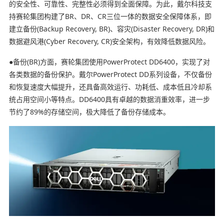
的安全性、可靠性、完整性必须得到全面保障。为此，戴尔科技支
持赛轮集团构建了BR、DR、CR三位一体的数据安全保障体系，即
建立备份(Backup Recovery, BR)、容灾(Disaster Recovery, DR)和
数据避风港(Cyber Recovery, CR)安全架构，有效降低数据风险。
●备份(BR)方面，赛轮集团使用PowerProtect DD6400，实现了对
各类数据的备份保护。戴尔PowerProtect DD系列设备，不仅备份
和恢复速度大幅提升，还具备高效运行、功耗低、成本低且冷却系
统占用空间小等特点。DD6400具有卓越的数据消重效率，进一步
节约了89%的存储空间，极大降低了备份存储成本。