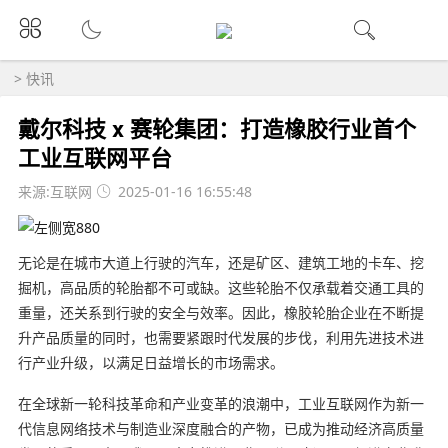
>
快讯
戴尔科技 x 赛轮集团：打造橡胶行业首个
工业互联网平台
来源:互联网
2025-01-16 16:55:48
无论是在城市大道上行驶的汽车，还是矿区、建筑工地的卡车、挖
掘机，高品质的轮胎都不可或缺。这些轮胎不仅承载着交通工具的
重量，还关系到行驶的安全与效率。因此，橡胶轮胎企业在不断提
升产品质量的同时，也需要紧跟时代发展的步伐，利用先进技术进
行产业升级，以满足日益增长的市场需求。
在全球新一轮科技革命和产业变革的浪潮中，工业互联网作为新一
代信息网络技术与制造业深度融合的产物，已成为推动经济高质量