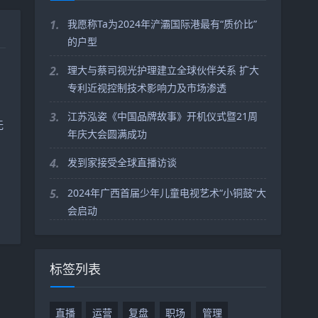
1.
我愿称Ta为2024年浐灞国际港最有“质价比”
的户型
2.
理大与蔡司视光护理建立全球伙伴关系 扩大
专利近视控制技术影响力及市场渗透
3.
江苏泓姿《中国品牌故事》开机仪式暨21周
无
年庆大会圆满成功
和
4.
发到家接受全球直播访谈
5.
2024年广西首届少年儿童电视艺术“小铜鼓”大
会启动
标签列表
直播
运营
复盘
职场
管理