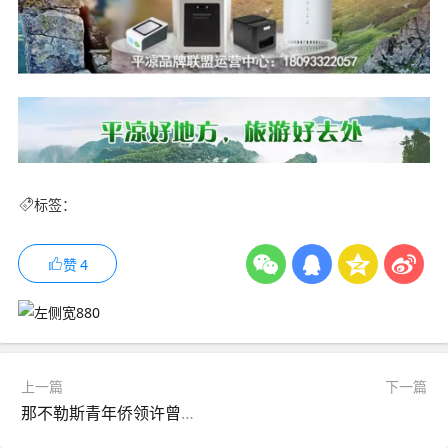
标签：
赞
4
上一篇
下一篇
那不勒斯青年侨领许曾龙蝉连意大利那不勒斯华商会会长