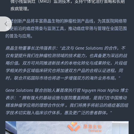
微小残留病灶（MRD）监测技术，支持个体化治疗策略和长期
疾病管理。
上述创新产品将丰富鼎晶生物的肿瘤检测产品线，为其医院网络带
来更前沿的癌症筛查与监测工具，推动癌症早筛与管理在全国范围
的普及与应用。
鼎晶生物董事长沈伟强表示："此次与
Gene Solutions
的合作，不
仅有望提升我们在肿瘤检测领域的技术能力，也具备更为深远的战
略价值。双方可共同推进新技术的本地化转化与成果转化，片段组
学相关的多区域临床研究也将加速双方产品的合规认证进程。同
时，联合开拓国际市场也将进一步增强双方的海外业务布局。"
Gene Solutions
联合创始人兼首席执行官
Nguyen Hoai Nghia
博士
表示：
"
拥有强大的基础设施与医院覆盖网络，是我们在中国推动
精准肿瘤学应用的理想合作伙伴
。我们将携手将前沿的癌症基因组
学技术切实融入临床诊疗体系，惠及更广泛的患者群体。"