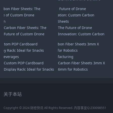
Solution for High-
Performance Applications
Carbon Fiber Sheets: The
The Future of Drone
Future of Custom Drone
Innovation: Custom Carbon
Design
Fiber Sheets
Custom POP Cardboard
Carbon Fiber Sheets 3mm X
Display Rack: Ideal for Snacks
6mm for Robotics
and Beverages
Manufacturing
关于本站
Copyright © 2024 财经快讯 All Rights Reserved. 内容事宜Q:230098551