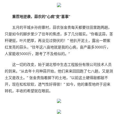
重茬地逆袭，蒜农的“心病”变“喜事”
五月的平城乡孙府寨村，蒜农张金贵每天都要往田里跑两趟，
只是如今的脚步里少了往年的焦虑，多了几分踏实。“你看这蒜，茎
秆硬挺，叶片肥厚，再没见过倒伏的！” 他扒开泥土，露出一颗紫
红发亮的蒜头，“往年这八亩地就是我的心病，亩产最多3000斤，
人家能收5000斤，跟考了不及格似的。”
这一切的改变，始于湖北鄂中生态工程股份有限公司技术人员
的到来。“从去年十月种蒜开始，他们来来回回跑了七八趟，又是测
土又是改土。” 张金贵指着脚下的土地，“以前这土硬得敲都敲不
开，现在松松软软，透气性好得很！” 如今，他的重茬地终于迎来
转机，丰收的希望就在眼前。