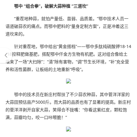
鄂中
“组合拳”，破解大蒜种植
“三道坎”
“重茬地种蒜，就怕产量低、苗弱、品质差。”鄂中技术人员一
语道破蒜农的痛点。而鄂中肥料的“量身定制方案”，正是冲着这三
道坎来的。
针对重茬地，鄂中给出“黄金搭档”——鄂中多肽纯硫酸钾18-14
-18控释肥做基肥，搭配鄂中仟金方生物有机肥。这对组合像给土
壤来了一场“大扫除”：“清”除有害物，“调”节生长环境，“补”充全营
养和活性菌群，让板结的土地重新“呼吸”。
鄂中的技术员在新庄村帮扶了不少蒜农种蒜，其中菅洋洋家的
大蒜田预估亩产5000斤。而大蒜的品质也有了显著的提高。新庄村
的菅洋洋剥开自家大蒜，笑得合不拢嘴：“你看这紫红皮，颗粒饱
满，蒜瓣均匀，咬一口咔嚓脆！”