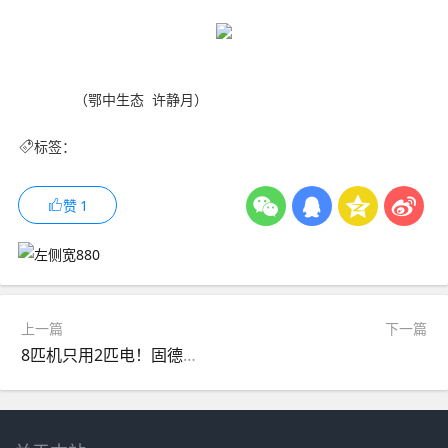
（鄂中生态 许静月）
标签：
赞
1
上一篇
下一篇
8匹机只用2匹电！固德热光伏直驱空气能，别墅节能静音新标杆！