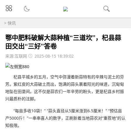
>
快讯
鄂中肥料破解大蒜种植“三道坎”，杞县蒜
田交出“三好”答卷
来源:互联网
2025-08-15 18:39:02
杞县平城乡的五月，空气中弥漫着新蒜特有的辛辣与泥土的芬
芳。紫红皮的大蒜破土而出，饱满的蒜头裹着阳光的味道，沉甸甸
地坠在田垄间。这不仅是蒜农们一年辛劳的盼头，更是杞县乡村振
兴最质朴的注脚。
“每亩多收10袋！” “蒜头直径从5厘米涨到6.5厘米！” “预估亩
产5000斤！”一串串喜人的数字，正刷新着当地蒜农对“重茬地”的认
知极限。