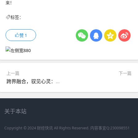
来！
标签：
赞
1
上一篇
下一篇
跨界融合，驭见心灵：青奥马术与佑旋健康携手开启心理健康新篇章——“驭心者计划”发布暨战略合作签约仪式在京举行
关于本站
Copyright © 2024 财经快讯 All Rights Reserved. 内容事宜Q:230098551