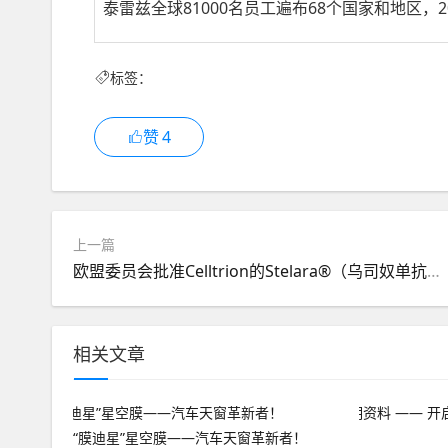
泰雷兹全球81000名员工遍布68个国家和地区，2
标签：
赞
4
上一篇
欧盟委员会批准Celltrion的Stelara®（乌司奴单抗）生物仿制药SteQeyma® (CT-P43)用于治疗多种慢性炎症性疾病
相关文章
“膜迪星”星空膜——汽车天窗革新者！