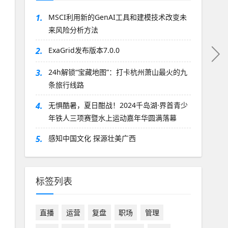
1.
MSCI利用新的GenAI工具和建模技术改变未
来风险分析方法
2.
ExaGrid发布版本7.0.0
3.
24h解锁“宝藏地图”：打卡杭州萧山最火的九
条旅行线路
4.
无惧酷暑，夏日酣战！2024千岛湖·界首青少
年铁人三项赛暨水上运动嘉年华圆满落幕
5.
感知中国文化 探源壮美广西
标签列表
直播
运营
复盘
职场
管理