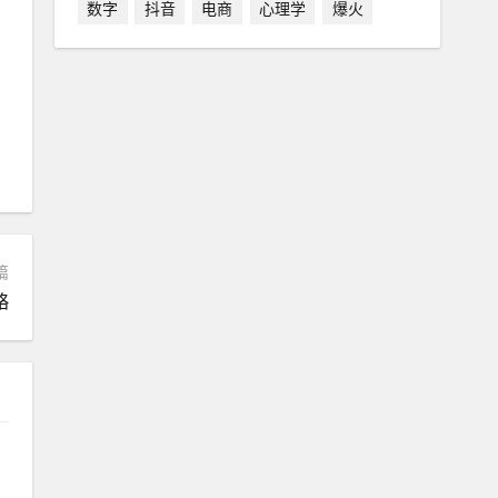
数字
抖音
电商
心理学
爆火
篇
略