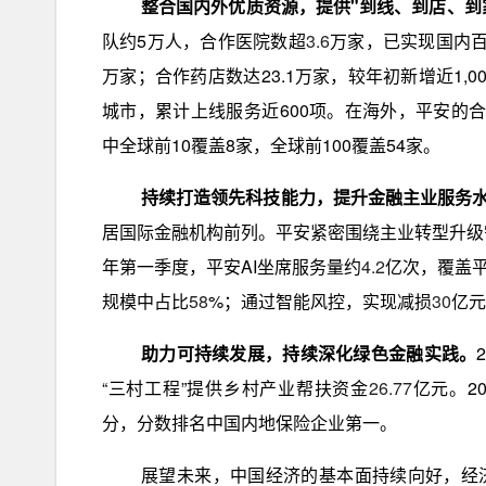
整合国内外优质资源，提供"到线、到店、到
队约5万人，合作医院数超
3.6
万家，已实现国内百
万家；合作药店数达23.1万家，较年初新增近1,
城市，累计上线服务近600项。在海外，平安的合
中全球前10覆盖8家，全球前100覆盖54家。
持续打造领先科技能力，提升金融主业服务
居国际金融机构前列。平安紧密围绕主业转型升级
年第一季度，平安AI坐席服务量约
4.2
亿次，覆盖
规模中占比
58
%；通过智能风控，实现减损
30
亿元
助力可持续发展，持续深化绿色金融实践。
“三村工程”提供乡村产业帮扶资金
26.77
亿元。202
分，分数排名中国内地保险企业第一。
展望未来，中国经济的基本面持续向好，经