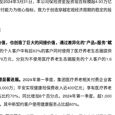
至2024年3月31日，本公司保险资金投资组合规模超
4.93
万亿
偿付能力为核心指标，致力于创造穿越宏观经济周期的稳定的投
擎
值，也创造了巨大的间接价值，通过差异化的“产品+服务”赋
的个人客户中有
超63
%的客户同时使用了医疗养老生态圈提供
76
万元，分别为不使用医疗养老生态圈服务的个人客户的
1.6
得显著进展。
2024年第一季度，集团医疗养老相关付费企业客
4,000
万；平安实现健康险保费收入近
400
亿元；享有医疗养老
占比约
70
%，同比增加6个百分点。2024年第一季度，超
1,000
，其中新契约客户使用健康服务占比超
60
%。