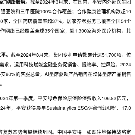
家"网络服务
。截至2024年3月末，在国内，平安内外部医生团
强医院和三甲医院100%合作覆盖；合作健康管理机构数超10
000家，全国药店覆盖率超37%；居家养老服务已覆盖全国54个
作网络已经覆盖全球35个国家，超1,300家海外医疗机构，其
水平。
截至2024年3月末，集团专利申请数累计达51,7
00
项，位
需求，运用科技赋能金融业务促销售、提效率、控风险。2024
平安
80
%的客服总量；AI坐席驱动产品销售在整体坐席产品销售
。
2024年第一季度，平安绿色保险原保险保费收入
106.82
亿元，
4年，平安获得晨星Sustainalytics ESG评级“低风险”、17.0
济复苏态势有望继续巩固。中国平安将一如既往地保持战略定