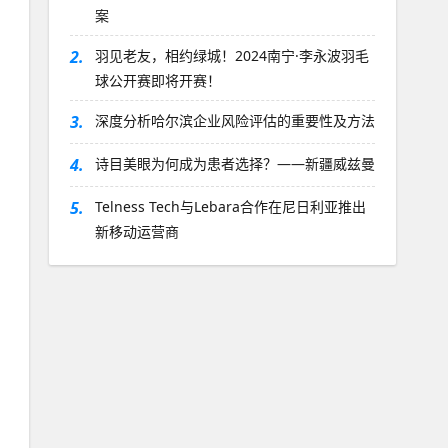
案
2.
羽见老友，相约绿城！2024南宁·李永波羽毛
球公开赛即将开赛！
3.
深度分析哈尔滨企业风险评估的重要性及方法
4.
诗目美眼为何成为患者选择？——新疆威兹曼
5.
Telness Tech与Lebara合作在尼日利亚推出
新移动运营商