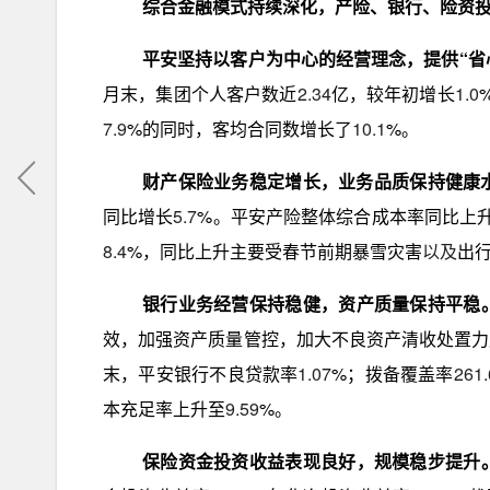
综合金融模式持续深化，产险、银行、险资
平安坚持以客户为中心的经营理念，提供“省
月末，集团个人客户数近
2.34
亿，较年初增长
1.0
7.9
%的同时，客均合同数增长了
10.1
%。
财产保险业务稳定增长，业务品质保持健康
同比增长
5.7
%。平安产险整体综合成本率同比上
8.4
%，同比上升主要受春节前期暴雪灾害
以及
出
银行业务经营保持稳健，资产质量保持平稳
效，加强资产质量管控，加大不良资产清收处置力
末，平安银行不良贷款率
1.07
%；拨备覆盖率
261.
本充足率上升至
9.59
%。
保险资金投资收益表现良好，规模稳步提升