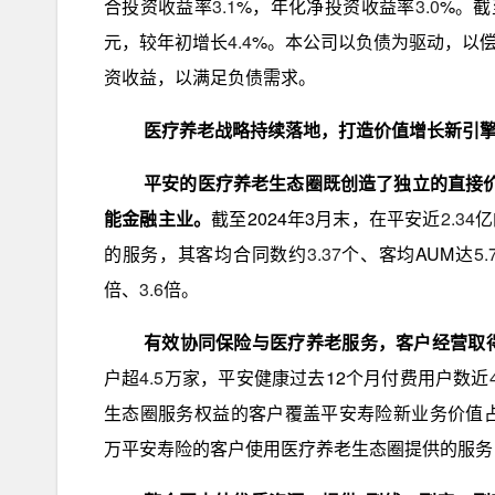
合投资收益率
3.1
%，年化净投资收益率
3.0
%。截
元，较年初增长
4.4
%。本公司以负债为驱动，以
资收益，以满足负债需求。
医疗养老战略持续落地，打造价值增长新引
平安的医疗养老生态圈既创造了独立的直接价
能金融主业。
截至2024年3月末，在平安近
2.34
亿
的服务，其客均合同数约
3.37
个、客均AUM达
5.
倍、
3.6
倍。
有效协同保险与医疗养老服务，客户经营取
户超
4.5
万家，平安健康过去12个月付费用户数近
生态圈服务权益的客户覆盖平安寿险新业务价值
万平安寿险的客户使用医疗养老生态圈提供的服务