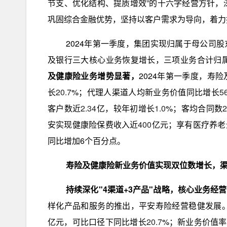
节支、优化结构、提质增效”的十六字经营方针，
巩固综合金融优势，坚持以客户需求为导向，着力
2024年第一季度，集团实现归属于母公司
及银行三大核心业务恢复增长，三项业务合计归
及健康险业务增势显著，
2024年第一季度，寿
长
20.7
%；代理人渠道人均新业务价值同比增长
5
客户数近
2.34
亿，较年初增长
1.0
%；客均合同数
2
安实现健康险保费收入近
400
亿元；享有医疗养老
同比增加6个百分点。
寿险及健康险新业务价值实现双位数增长，
持续深化"4渠道+3产品"战略，核心业务经
样化产品和服务的推出，平安寿险经营稳健发展。
亿元，可比口径下同比增长
20.7
%；新业务价值率