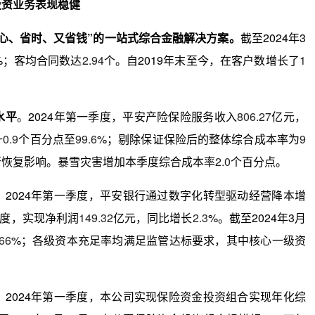
投资业务表现稳健
心、省时、又省钱”的一站式综合金融解决方案。
截至2024年3
%；客均合同数达
2.94
个。自2019年末至今，在客户数增长了
1
水平
。2024年第一季度，平安产险保险服务收入
806.27
亿元，
升
0.9
个百分点至
99.6
%；剔除保证保险后的整体综合成本率为
9
行恢复影响。暴雪灾害增加本季度综合成本率
2.0
个百分点。
。
2024年第一季度，平安银行通过数字化转型驱动经营降本增
度，实现净利润
149.32
亿元，同比增长
2.3
%。截至2024年3月
66
%；各级资本充足率均满足监管达标要求，其中核心一级资
。
2024年第一季度，本公司实现保险资金投资组合实现年化综