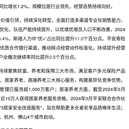
元，同比增长1.2%，规模位居行业领先，经营态势持续向好。
为价值引领，持续深化转型，全面打造多渠道专业化销售能力，
优化，队伍产能持续提升，以优增优增员入口不断改善，2024
6.4
%，新增人力中“优+”占比同比提升
11.0
个百分点。平安寿险
部优质合作银行渠道，推动网点经营动作标准化，持续提升经营
客户全缴次继续率同比提升
2.5
个百分点。
险持续聚焦财富、养老和保障三大市场，满足客户多元保险产品
康、居家养老、高端养老三大核心服务，构建差异化竞争优势。
理已服务超1,000万客户；居家养老方面，截至2024年3月
近10万人获得居家养老服务资格，2024年3月平安联合合作伙
573居家安全改造服务"，旨在帮助更多长者安享品质晚年生活；
、杭州、佛山4个城市启动。