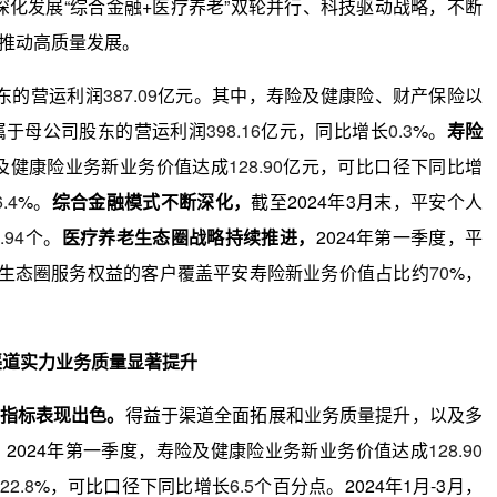
深化发展“综合金融+医疗养老”双轮并行、科技驱动战略，不断
推动高质量发展。
股东的营运利润
387.09
亿元。其中，寿险及健康险、财产保险以
属于母公司股东的营运利润
398.16
亿元，同比增长
0.3
%。
寿险
险及健康险业务新业务价值达成
128.90
亿元，可比口径下同比增
6.4
%。
综合金融模式不断深化，
截至2024年3月末，平安个人
.94
个。
医疗养老生态圈战略持续推进，
2024年第一季度，平
生态圈服务权益的客户覆盖平安寿险新业务价值占比约
70
%，
渠道实力业务质量显著提升
营指标表现出色。
得益于渠道全面拓展和业务质量提升，以及多
2024年第一季度，寿险及健康险业务新业务价值达成
128.90
22.8
%，可比口径下同比增长
6.5
个百分点。2024年1月-3月，