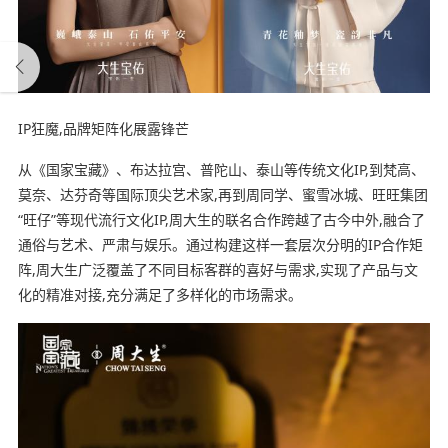
IP狂魔,品牌矩阵化展露锋芒
从《国家宝藏》、布达拉宫、普陀山、泰山等传统文化IP,到梵高、
莫奈、达芬奇等国际顶尖艺术家,再到周同学、蜜雪冰城、旺旺集团
“旺仔”等现代流行文化IP,周大生的联名合作跨越了古今中外,融合了
通俗与艺术、严肃与娱乐。通过构建这样一套层次分明的IP合作矩
阵,周大生广泛覆盖了不同目标客群的喜好与需求,实现了产品与文
化的精准对接,充分满足了多样化的市场需求。